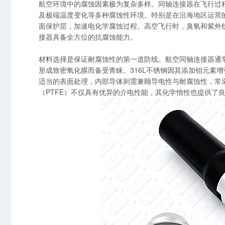
航空环境中的腐蚀因素极为复杂多样。同轴连接器在飞行过
及极端温度变化等多种腐蚀性环境。特别是在沿海地区运营
面保护层，加速电化学腐蚀过程。高空飞行时，臭氧和紫外
接器具备全方位的抗腐蚀能力。
材料选择是保证耐腐蚀性的第一道防线。航空同轴连接器通
形成致密氧化膜而备受青睐。316L不锈钢因其添加钼元素
适当的表面处理，内部导体则需兼顾导电性与耐腐蚀性，常
（PTFE）不仅具有优异的介电性能，其化学惰性也提供了