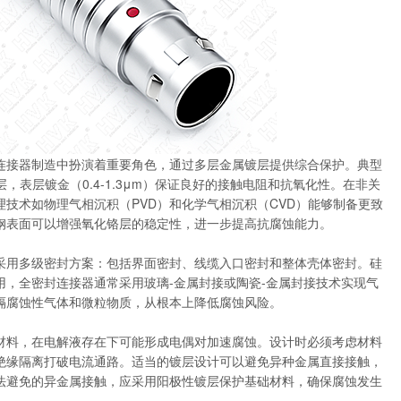
连接器制造中扮演着重要角色，通过多层金属镀层提供综合保护。典型
，表层镀金（0.4-1.3μm）保证良好的接触电阻和抗氧化性。在非关
技术如物理气相沉积（PVD）和化学气相沉积（CVD）能够制备更致
钢表面可以增强氧化铬层的稳定性，进一步提高抗腐蚀能力。
采用多级密封方案：包括界面密封、线缆入口密封和整体壳体密封。硅
，全密封连接器通常采用玻璃-金属封接或陶瓷-金属封接技术实现气
隔腐蚀性气体和微粒物质，从根本上降低腐蚀风险。
材料，在电解液存在下可能形成电偶对加速腐蚀。设计时必须考虑材料
绝缘隔离打破电流通路。适当的镀层设计可以避免异种金属直接接触，
法避免的异金属接触，应采用阳极性镀层保护基础材料，确保腐蚀发生