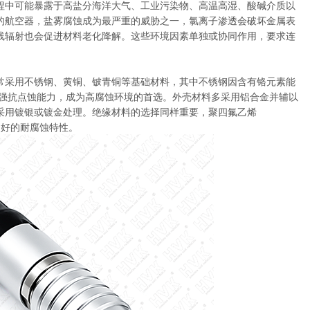
程中可能暴露于高盐分海洋大气、工业污染物、高温高湿、酸碱介质以
的航空器，盐雾腐蚀成为最严重的威胁之一，氯离子渗透会破坏金属表
线辐射也会促进材料老化降解。这些环境因素单独或协同作用，要求连
常采用不锈钢、黄铜、铍青铜等基础材料，其中不锈钢因含有铬元素能
增强抗点蚀能力，成为高腐蚀环境的首选。外壳材料多采用铝合金并辅以
采用镀银或镀金处理。绝缘材料的选择同样重要，聚四氟乙烯
良好的耐腐蚀特性。