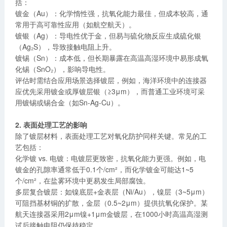
括：
镀金（Au）：化学惰性强，抗氧化能力最佳，但成本较高，通
常用于高可靠性应用（如航空航天）。
镀银（Ag）：导电性优于金，但易与硫化物反应生成硫化银
（Ag₂S），导致接触电阻上升。
镀锡（Sn）：成本低，但长期暴露在高温高湿环境中易形成氧
化锡（SnO₂），影响导电性。
评估时需结合应用场景选择镀层，例如，海洋环境中的连接器
应优先采用镀金或厚镀层银（≥3μm），而普通工业环境可采
用镀锡或锡合金（如Sn-Ag-Cu）。
2. 表面处理工艺的影响
除了镀层材料，表面处理工艺对氧化防护同样关键。常见的工
艺包括：
化学镀 vs. 电镀：电镀层更致密，抗氧化能力更强。例如，电
镀金的孔隙率通常低于0.1个/cm²，而化学镀金可能达1~5
个/cm²，在盐雾环境中更易发生局部腐蚀。
多层复合镀层：如镍底层+金表层（Ni/Au），镍层（3~5μm）
可阻挡基材铜的扩散，金层（0.5~2μm）提供抗氧化保护。某
航天连接器采用2μm镍+1μm金镀层，在1000小时高温高湿测
试后接触电阻仍保持稳定。