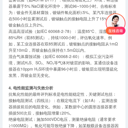
器暴露于5% NaCl雾化环境中，测试96~1000小时。合格标准
为：镀金件无基材腐蚀，镀锡件氧化面积≤5%。某汽车连接器
在500小时盐雾测试后，镀锡触点的接触电阻上升了15%，而
镀金触点仅上升2%。
高温高湿试验（如IEC 60068-2-78）：温度85℃、湿度
85%RH（双85测试），持续1000小时，评估氧化速率。例
如，某工业连接器在双85测试后，镀银触点的接触电阻从1mΩ
升至10mΩ，而镀金触点保持在1.5mΩ以内。
混合气体腐蚀试验（如IEC 60068-2-60）：模拟工业污染环
境，测试H₂S、SO₂、NO₂等气体对镀层的影响。某通信设备连
接器在10ppm H₂S环境中暴露96小时后，镀银层出现明显硫化
发黑，而镀金层无变化。
4. 电性能监测与失效分析
抗氧化性能的最终评判标准是电性能稳定性，关键测试包括：
接触电阻测试（四线法）：在额定电流下（如1A），监测连接
器插拔前后的电阻变化。例如，某数据中心的圆形连接器要求
插拔500次后，接触电阻增量≤20%。
绝缘电阻测试：施加500VDC电压，测量绝缘电阻（通常要求
≥1000MΩ）。氧化可能导致绝缘下降，如某舰载设备连接器因